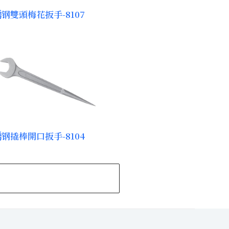
钢雙頭梅花扳手-8107
钢撬棒開口扳手-8104