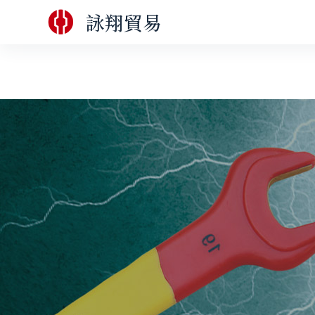
跳
詠翔貿易
中泊集團品牌企業，本公司為台灣唯一總代理。
至
主
要
內
容