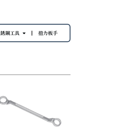
不銹鋼工具
扭力板手