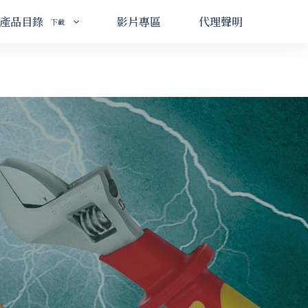
：
電話：
手機：
產品目錄
影片專區
代理聲明
小港港信路88號3樓
07-822-2692
0911-236-506
下載