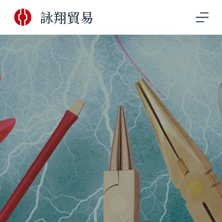
跳
詠翔貿易
至
主
要
內
容