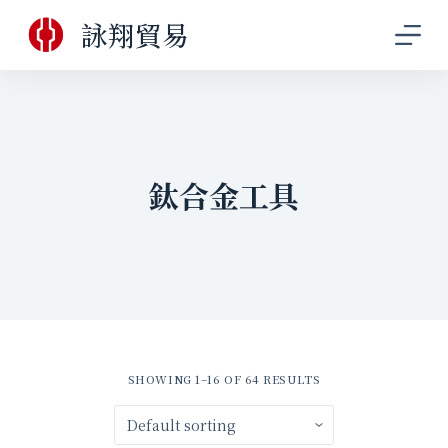
跳
詠翔貿易
至
主
要
內
容
鈦合金工具
SHOWING 1–16 OF 64 RESULTS