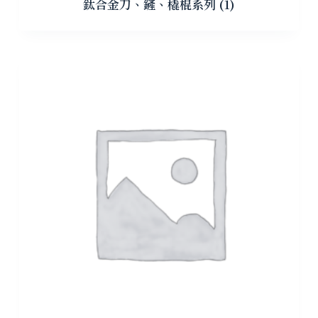
鈦合金刀、鏟、橇棍系列
(1)