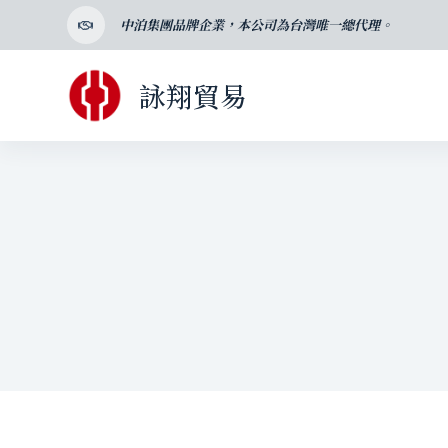
跳
中泊集團品牌企業，本公司為台灣唯一總代理。
至
主
詠翔貿易
要
內
容