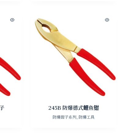
钳子
245B 防爆德式鲤鱼钳
防爆鉗子系列
,
防爆工具