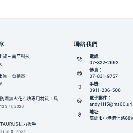
章
聯絡我們
貨 – 南亞科技
電話:
07-822-2692
26
傳真：
貨 – 台積電
07-831-9757
手機:
26
0911-236-506
電子郵件：
防爆無火花乙炔專用材質工具
andy1115@ms60.url
13 3 月, 2026
地址:
高雄市小港港信路88
TAURUS扭力扳手
31 10 月, 2023