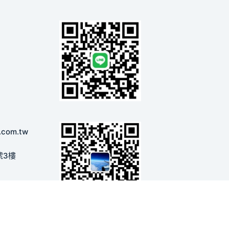
.com.tw
號3樓