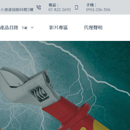
：
電話：
手機：
小港港信路88號3樓
07-822-2692
0911-236-506
產品目錄
影片專區
代理聲明
下載