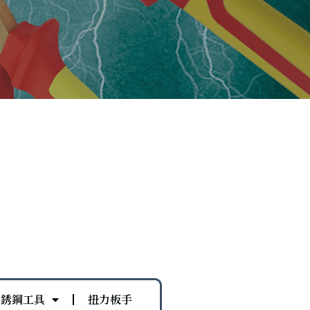
不銹鋼工具
扭力板手