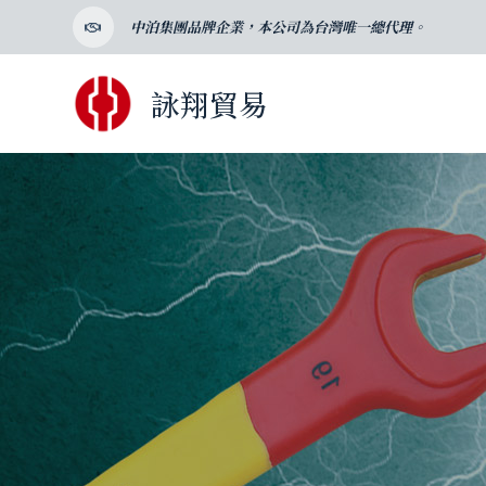
跳
中泊集團品牌企業，本公司為台灣唯一總代理。
至
主
詠翔貿易
要
內
容