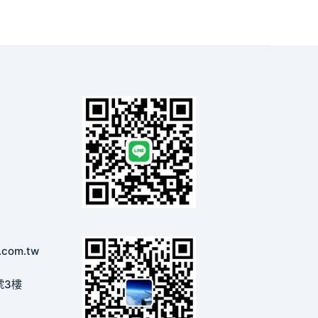
.com.tw
號3樓