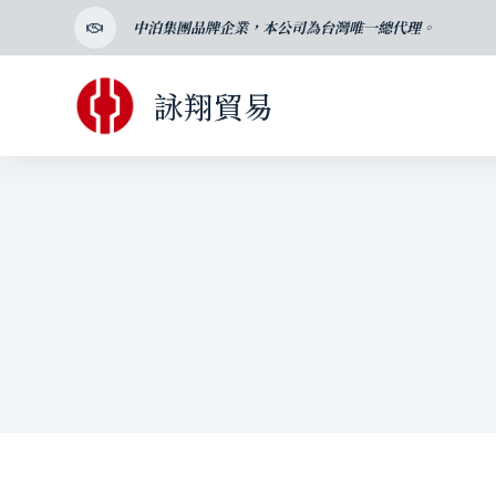
跳
中泊集團品牌企業，本公司為台灣唯一總代理。
至
主
詠翔貿易
要
內
容