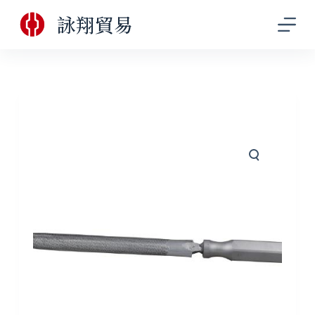
跳
詠翔貿易
至
主
要
內
容