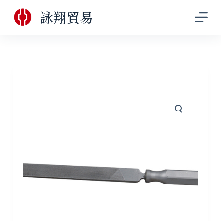
跳
詠翔貿易
至
主
要
內
容