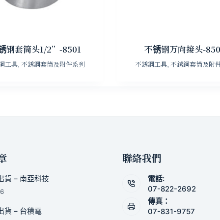
锈钢套筒头1/2”-8501
不锈钢万向接头-850
鋼工具
,
不銹鋼套筒及附件系列
不銹鋼工具
,
不銹鋼套筒及附
章
聯絡我們
貨 – 南亞科技
電話:
07-822-2692
26
傳真：
貨 – 台積電
07-831-9757