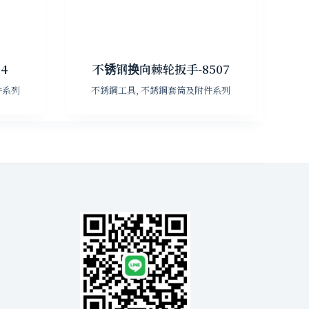
4
不锈钢换向棘轮扳手-8507
件系列
不銹鋼工具
,
不銹鋼套筒及附件系列