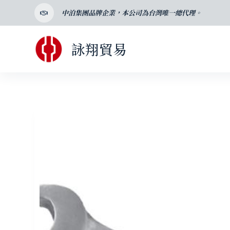
跳
中泊集團品牌企業，本公司為台灣唯一總代理。
至
主
詠翔貿易
要
內
容