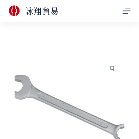
跳
詠翔貿易
至
主
要
內
容