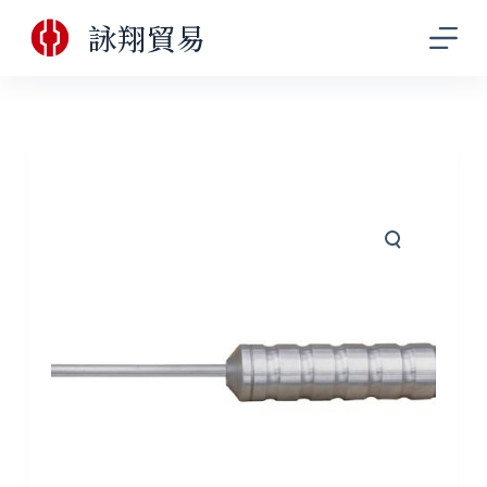
跳
詠翔貿易
至
主
要
內
容