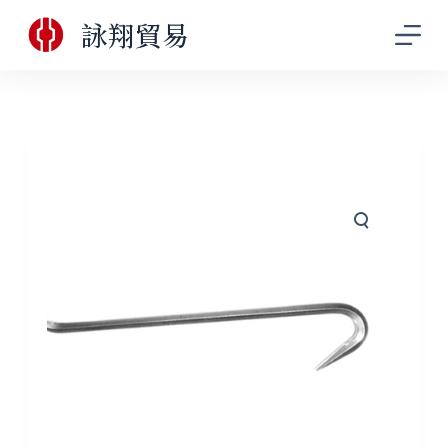
跳
詠翔貿易
至
主
要
內
容