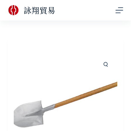
跳
詠翔貿易
至
主
要
內
容