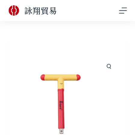
跳
詠翔貿易
至
主
要
內
容