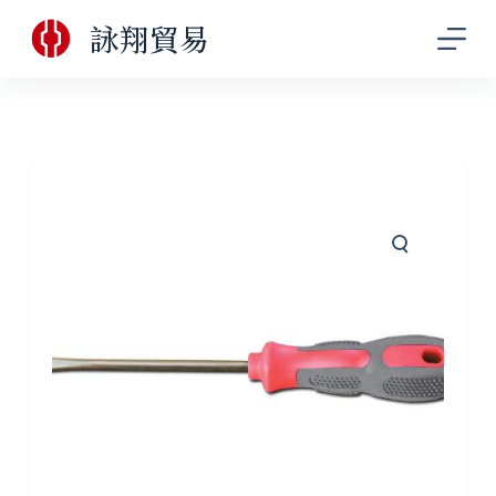
跳
詠翔貿易
至
主
要
內
容