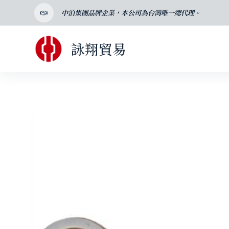
跳
中泊集團品牌企業，本公司為台灣唯一總代理。
至
主
詠翔貿易
要
內
容