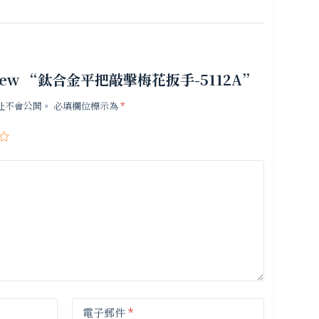
o review “鈦合金平把敲擊梅花扳手-5112A”
址不會公開。
必填欄位標示為
*
電子郵件
*