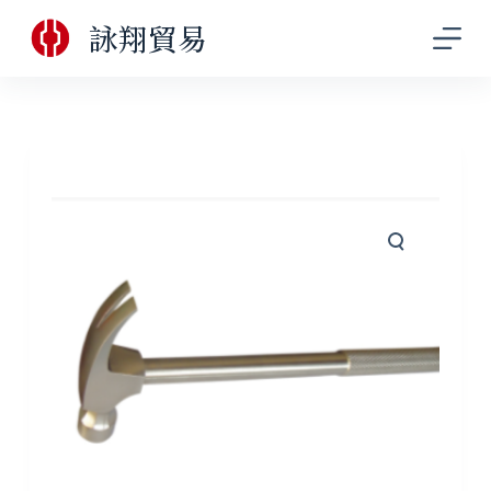
跳
詠翔貿易
至
主
要
內
容