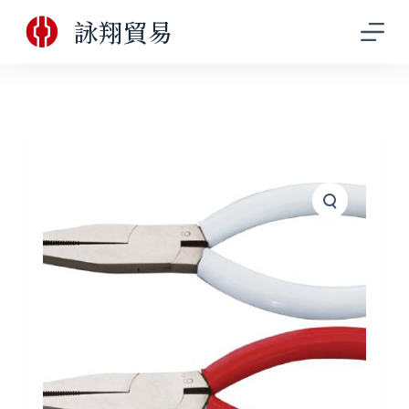
跳
詠翔貿易
至
主
要
內
容