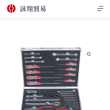
跳
詠翔貿易
至
主
要
內
容