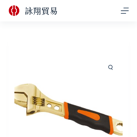
跳
詠翔貿易
至
主
要
內
容