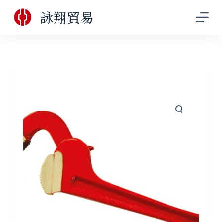
跳
詠翔貿易
至
主
要
內
容