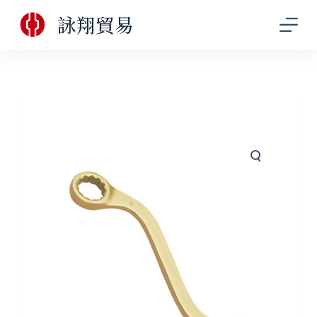
跳
詠翔貿易
至
主
要
內
容