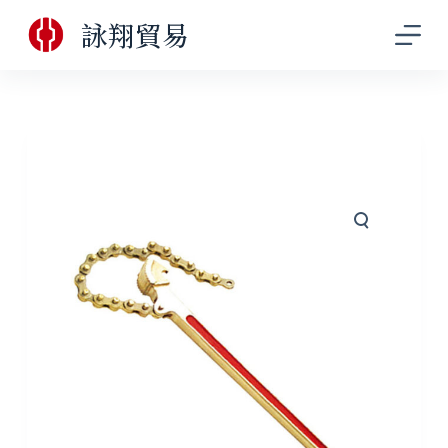
跳
詠翔貿易
至
主
要
內
容