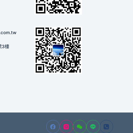
.com.tw
號3樓