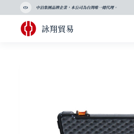
跳
中泊集團品牌企業，本公司為台灣唯一總代理。
至
主
詠翔貿易
要
內
容