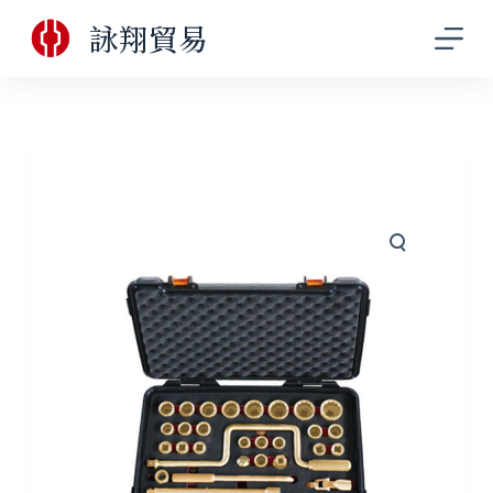
跳
詠翔貿易
至
主
要
內
容