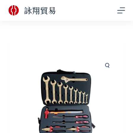
跳
詠翔貿易
至
主
要
內
容