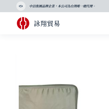
跳
中泊集團品牌企業，本公司為台灣唯一總代理。
至
主
詠翔貿易
要
內
容