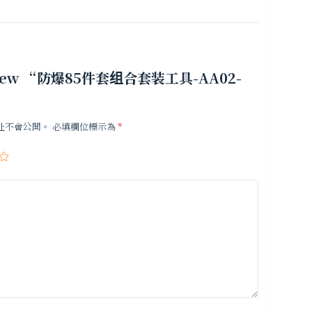
o review “防爆85件套组合套装工具-AA02-
址不會公開。
必填欄位標示為
*