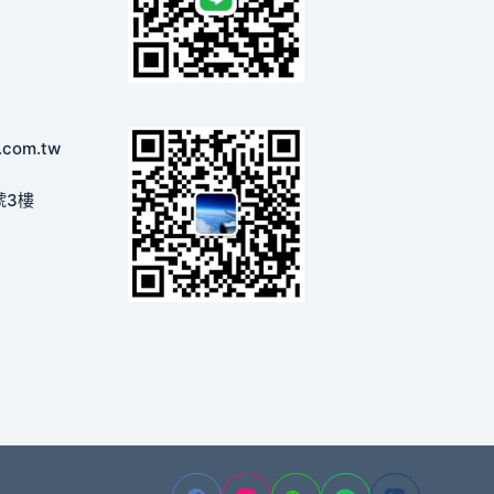
.com.tw
號3樓