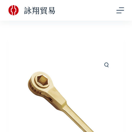
跳
詠翔貿易
至
主
要
內
容