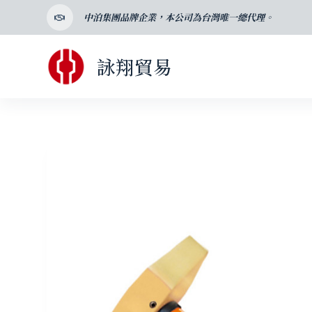
跳
中泊集團品牌企業，本公司為台灣唯一總代理。
至
主
詠翔貿易
要
內
容