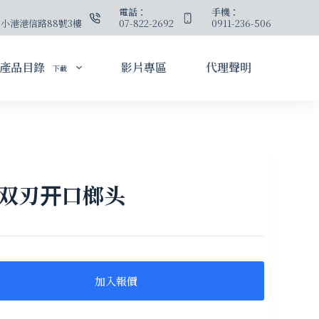
：
電話：
手機：
小港港信路88號3樓
07-822-2692
0911-236-506
產品目錄
影片專區
代理聲明
下載
柄双刃开口榔头
加入報價