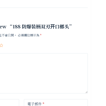
o review “188 防爆装柄双刃开口榔头”
址不會公開。
必填欄位標示為
*
電子郵件
*