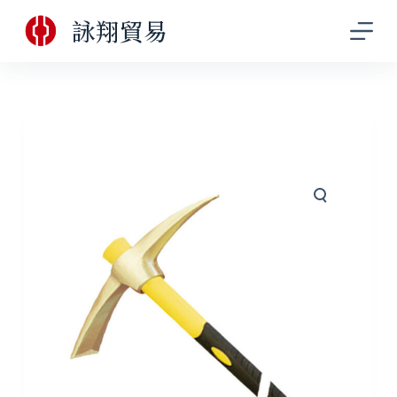
跳
詠翔貿易
至
主
要
內
容