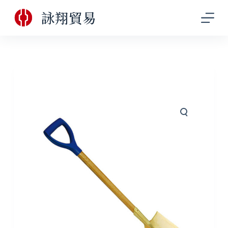
跳
詠翔貿易
至
主
要
內
容