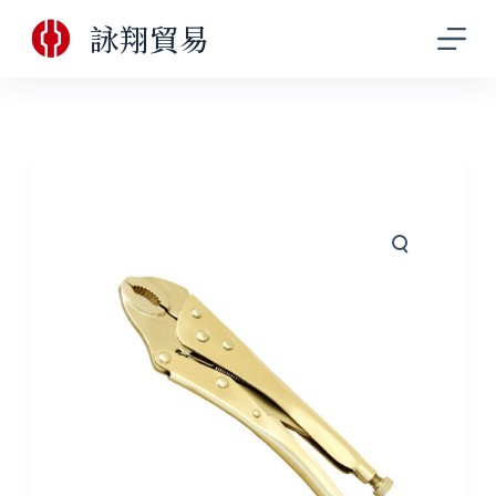
跳
詠翔貿易
至
主
要
內
容