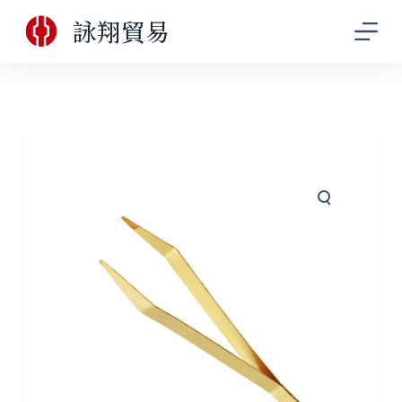
跳
詠翔貿易
至
主
要
內
容