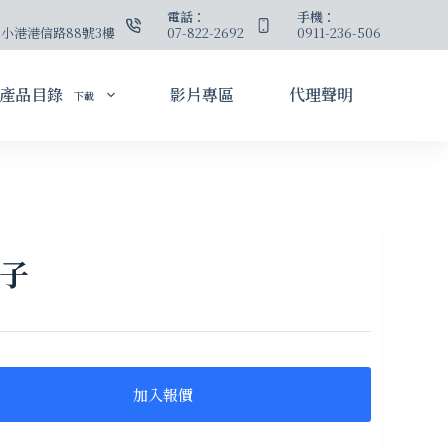
：
電話：
手機：
小港港信路88號3樓
07-822-2692
0911-236-506
產品目錄
影片專區
代理聲明
下載
舀子
加入報價