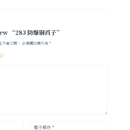
 review “283 防爆铜舀子”
址不會公開。
必填欄位標示為
*
電子郵件
*