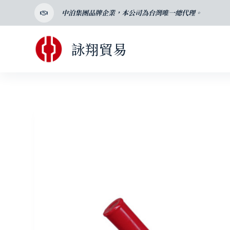
跳
中泊集團品牌企業，本公司為台灣唯一總代理。
至
主
詠翔貿易
要
內
容