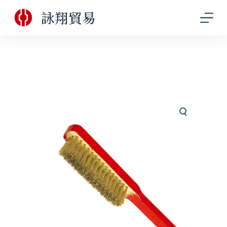
跳
詠翔貿易
至
主
要
內
容