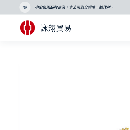
跳
中泊集團品牌企業，本公司為台灣唯一總代理。
至
主
詠翔貿易
要
內
容