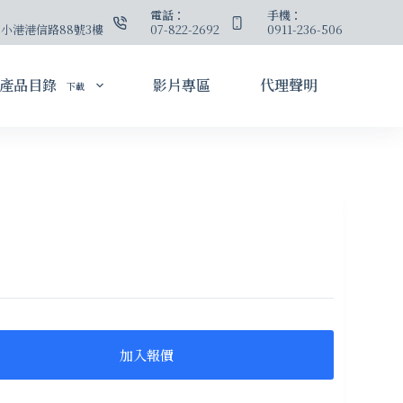
：
電話：
手機：
小港港信路88號3樓
07-822-2692
0911-236-506
產品目錄
影片專區
代理聲明
下載
加入報價