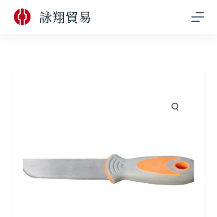
跳
詠翔貿易
至
主
要
內
容