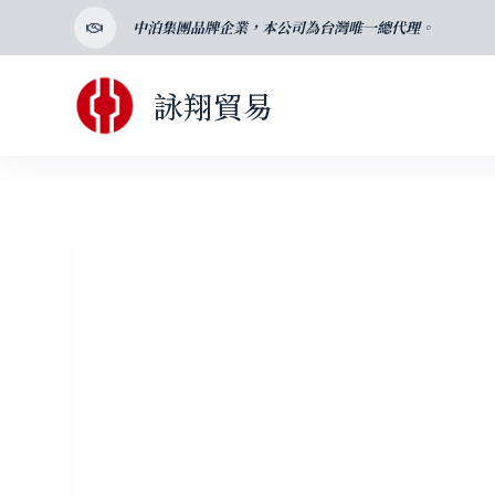
跳
中泊集團品牌企業，本公司為台灣唯一總代理。
至
主
詠翔貿易
要
內
容