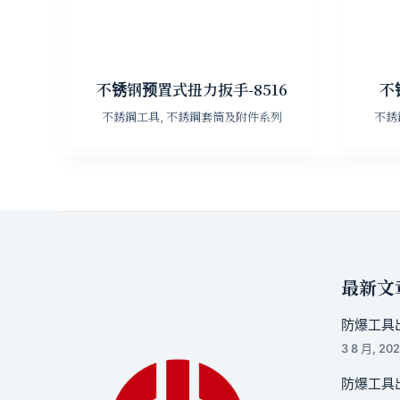
不锈钢预置式扭力扳手-8516
不
不銹鋼工具
,
不銹鋼套筒及附件系列
不銹
最新文
防爆工具出
3 8 月, 20
防爆工具出