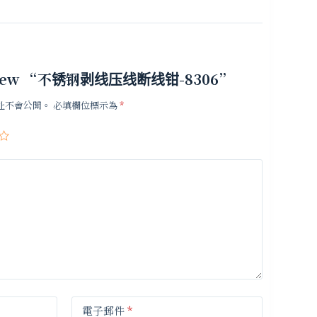
o review “不锈钢剥线压线断线钳-8306”
址不會公開。
必填欄位標示為
*
電子郵件
*