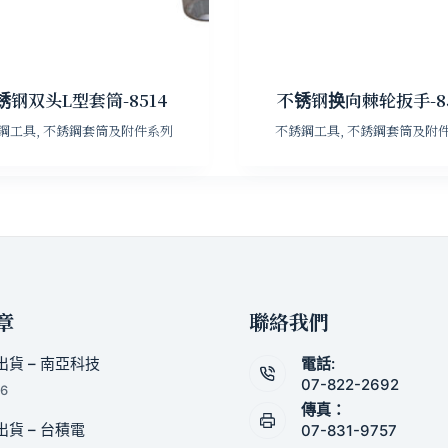
锈钢双头L型套筒-8514
不锈钢换向棘轮扳手-85
鋼工具
,
不銹鋼套筒及附件系列
不銹鋼工具
,
不銹鋼套筒及附
章
聯絡我們
貨 – 南亞科技
電話:
07-822-2692
26
傳真：
貨 – 台積電
07-831-9757