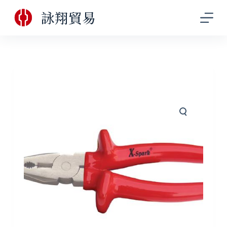
跳
詠翔貿易
至
主
要
內
容