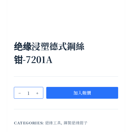
绝缘浸塑德式鋼絲
钳-7201A
加入報價
CATEGORIES:
絕緣工具
,
鋼製絕緣鉗子