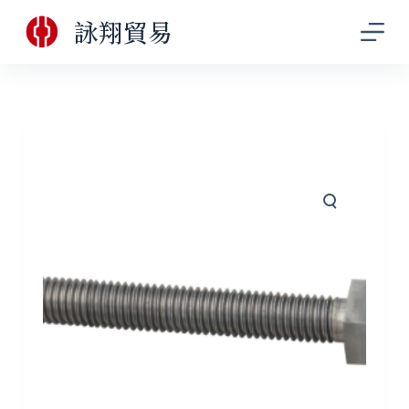
跳
詠翔貿易
至
主
要
內
容