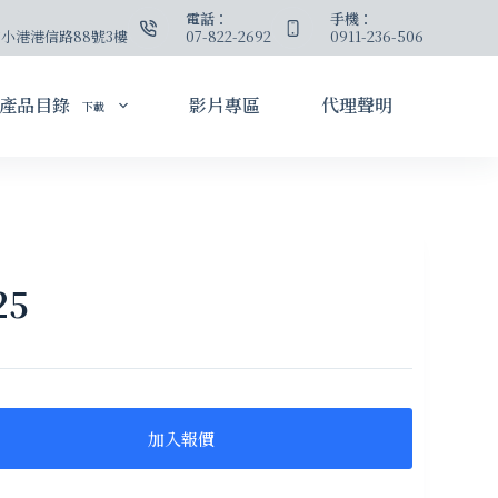
：
電話：
手機：
小港港信路88號3樓
07-822-2692
0911-236-506
產品目錄
影片專區
代理聲明
下載
25
加入報價