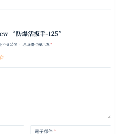
 review “防爆活扳手-125”
址不會公開。
必填欄位標示為
*
電子郵件
*