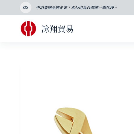
跳
中泊集團品牌企業，本公司為台灣唯一總代理。
至
主
詠翔貿易
要
內
容