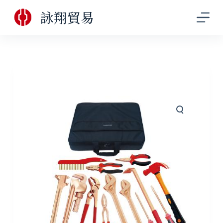
跳
詠翔貿易
至
主
要
內
容