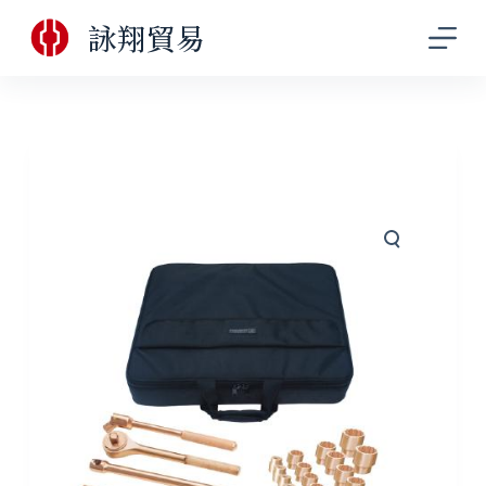
跳
詠翔貿易
至
主
要
內
容