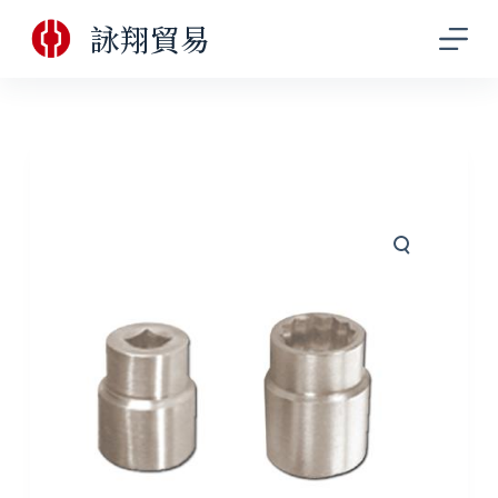
跳
詠翔貿易
至
主
要
內
容