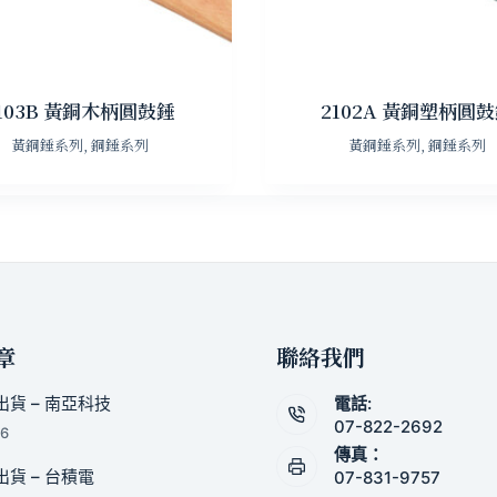
103B 黃銅木柄圓鼓錘
2102A 黃銅塑柄圓
黃銅錘系列
,
銅錘系列
黃銅錘系列
,
銅錘系列
章
聯絡我們
貨 – 南亞科技
電話:
07-822-2692
26
傳真：
貨 – 台積電
07-831-9757