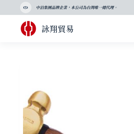
跳
中泊集團品牌企業，本公司為台灣唯一總代理。
至
主
詠翔貿易
要
內
容