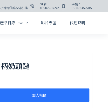
：
電話：
手機：
小港港信路88號3樓
07-822-2692
0911-236-506
產品目錄
影片專區
代理聲明
下載
銅木柄奶頭鎚
加入報價