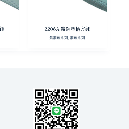
鼓錘
2206A 紫銅塑柄方錘
紫銅錘系列
,
銅錘系列