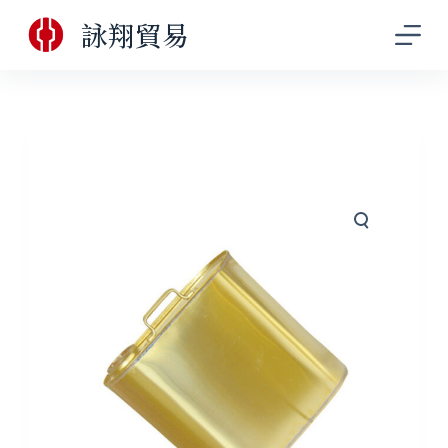
跳
詠翔貿易
至
主
要
內
容