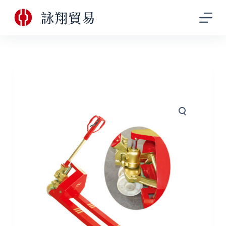
跳
詠翔貿易
至
主
要
內
容