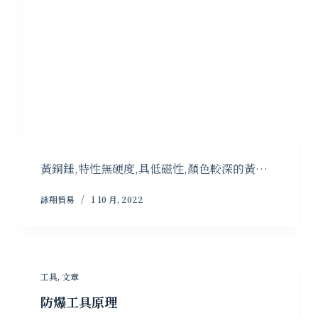
黃銅錘,特性無硬度,具低磁性,顏色較深的黃…
詠翔貿易
1 10 月, 2022
工具
,
文章
防爆工具原理