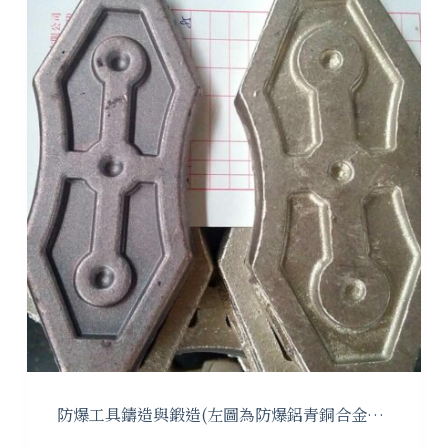
防爆工具鑄造與鍛造(左圖為防爆鋁青銅合金…