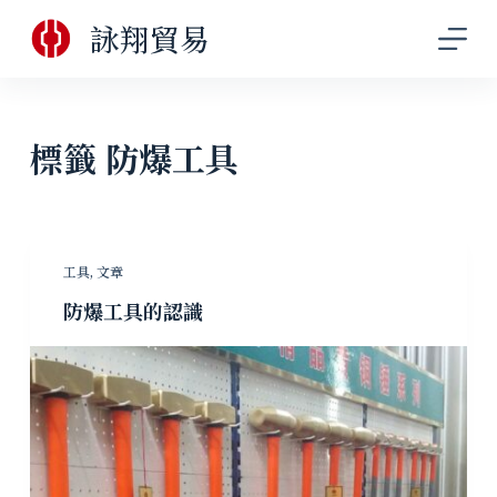
跳
詠翔貿易
至
主
要
內
標籤
防爆工具
容
工具
,
文章
防爆工具的認識